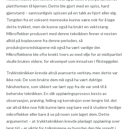
plattformen til kjernen. Dette ble gjort med en spiss, hard
gjenstand – sannsynligvis spissen på en takk av hjort eller elg.
Tyngden fra et voksent menneske kunne være nok for å lage
dette trykket, men de kunne også ha brukt en vektstang.
Mikroflekker produsert med denne teknikken finner vi nesten
alltid på boplassene fra denne perioden, så
produksjonsredskapene må også ha vært vanlige der.
Mikroflekkene ble ofte knekt tvers av med vilje for at midtpartiet
skulle brukes videre, for eksempel som innsatser i flinteggpiler.
Trykkteknikken krevde altså avanserte verktøy, men dette var
ikke nok. De som brukte dem må også ha vært dyktige
håndverkere, som sikkert var lært opp fra de var små til å
beherske teknikken. En slik opplæringsprosess besto av
observasjon, prøving, feiling og korreksjon over lengre tid. det
var altså ikke noe folk kunne lære seg bare ved å studere ferdige
mikroflekker eller bare å se på noen som laget dem. Dette
argumentet – at trykkteknikken krevde planlagt opplæring over
lang tid – er viktig for tolkningene av hvordan den ble spredt i