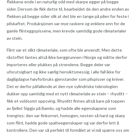
flekkene ende i en naturlig odd med skarpe egger på begge
sider. Dersom de fikk dette til, bearbeidet de den andre enden av
flekken på begge sider slik at det ble en tange på pilen for feste i
pilskaftet. Produksjonen var mye raskere og enklere enn for de
gamle flinteggspissene, men krevde samtidig gode råmaterialer
av stein.
Flint var et slikt råmateriale, som ofte ble anvendt. Men dette
råstoffet fantes altså ikke berggrunnen i Norge og måtte derfor
importeres eller plukkes på strendene. Begge deler var
uforutsigbart og ikke særlig hensiktsmessig, i alle fall ikke for
dagligdagse høyforbruks gjenstander som pilspisser og kniver.
Det er derfor påfallende at den nye sylindriske teknologien
dukker opp samtidig med et nytt råmateriale av stein – rhyolitt –
fikk et voldsomt oppsving. Rhyolitt finnes altså bare på toppen
av fjellet Siggjo på Bømlo, og hadde alle egenskapene som
trengtes: den var finkornet, homogen, nesten så hard og skarp
som flint, hadde gode spalteegenskaper og var derfor lett å
kontrollere. Den var så perfekt til formålet at vi må spørre oss om