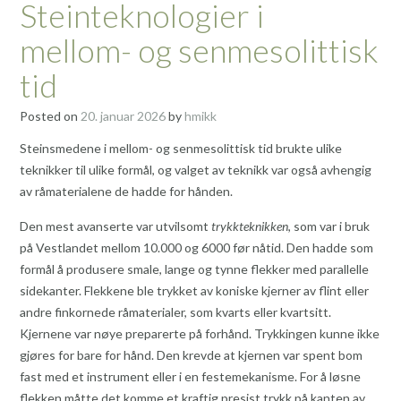
Steinteknologier i
mellom- og senmesolittisk
tid
Posted on
20. januar 2026
by
hmikk
Steinsmedene i mellom- og senmesolittisk tid brukte ulike
teknikker til ulike formål, og valget av teknikk var også avhengig
av råmaterialene de hadde for hånden.
Den mest avanserte var utvilsomt
trykkteknikken
, som var i bruk
på Vestlandet mellom 10.000 og 6000 før nåtid. Den hadde som
formål å produsere smale, lange og tynne flekker med parallelle
sidekanter. Flekkene ble trykket av koniske kjerner av flint eller
andre finkornede råmaterialer, som kvarts eller kvartsitt.
Kjernene var nøye preparerte på forhånd. Trykkingen kunne ikke
gjøres for bare for hånd. Den krevde at kjernen var spent bom
fast med et instrument eller i en festemekanisme. For å løsne
flekken måtte det komme et kraftig presist trykk på kanten av