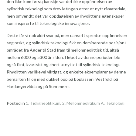
den ikke kom først; kanskje var det ikke oppfinnelsen av
sylindrisk teknologi som drev letingen etter et nytt råmateriale,
men omvendt: det var oppdagelsen av rhyolittens egenskaper
som inspirerte til teknologiske innovasjoner.
Dette får vi nok aldri svar på, men uansett spredte oppfinnelsen
seg raskt, og sylindrisk teknologi fikk en dominerende posisjon i
området fra Agder til Stad fram til mellomneolittisk tid, altså
mellom 6000 og 5300 år siden. I løpet av denne perioden ble
også flint, kvartsitt og chert utnyttet til sylindrisk teknologi.
Rhyolitten var likevel viktigst, og enkelte eksemplarer av denne
bergarten til og med dukket opp på boplasser i Vestfold, på
Hardangervidda og på Sunnmøre.
Posted in
1. Tidligneolitikum
,
2. Mellomneolitikum A
,
Teknologi