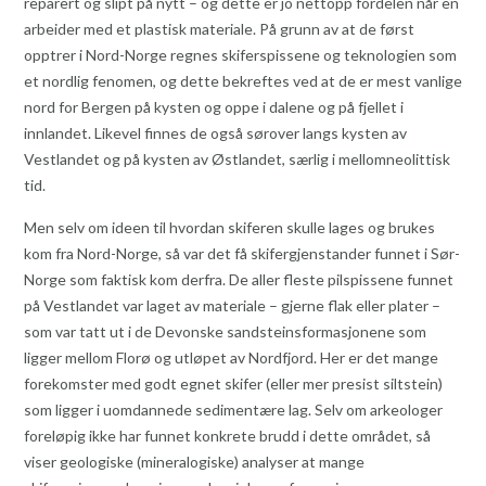
reparert og slipt på nytt – og dette er jo nettopp fordelen når en
arbeider med et plastisk materiale. På grunn av at de først
opptrer i Nord-Norge regnes skiferspissene og teknologien som
et nordlig fenomen, og dette bekreftes ved at de er mest vanlige
nord for Bergen på kysten og oppe i dalene og på fjellet i
innlandet. Likevel finnes de også sørover langs kysten av
Vestlandet og på kysten av Østlandet, særlig i mellomneolittisk
tid.
Men selv om ideen til hvordan skiferen skulle lages og brukes
kom fra Nord-Norge, så var det få skifergjenstander funnet i Sør-
Norge som faktisk kom derfra. De aller fleste pilspissene funnet
på Vestlandet var laget av materiale – gjerne flak eller plater –
som var tatt ut i de Devonske sandsteinsformasjonene som
ligger mellom Florø og utløpet av Nordfjord. Her er det mange
forekomster med godt egnet skifer (eller mer presist siltstein)
som ligger i uomdannede sedimentære lag. Selv om arkeologer
foreløpig ikke har funnet konkrete brudd i dette området, så
viser geologiske (mineralogiske) analyser at mange