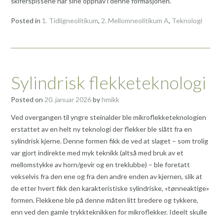
skiferspissene har sine opphav i denne formasjonen.
Posted in
1. Tidligneolitikum
,
2. Mellomneolitikum A
,
Teknologi
Sylindrisk flekketeknologi
Posted on
20. januar 2026
by
hmikk
Ved overgangen til yngre steinalder ble mikroflekketeknologien
erstattet av en helt ny teknologi der flekker ble slått fra en
sylindrisk kjerne. Denne formen fikk de ved at slaget – som trolig
var gjort indirekte med myk teknikk (altså med bruk av et
mellomstykke av horn/gevir og en treklubbe) – ble foretatt
vekselvis fra den ene og fra den andre enden av kjernen, slik at
de etter hvert fikk den karakteristiske sylindriske, «tønneaktige»
formen. Flekkene ble på denne måten litt bredere og tykkere,
enn ved den gamle trykkteknikken for mikroflekker. Ideelt skulle