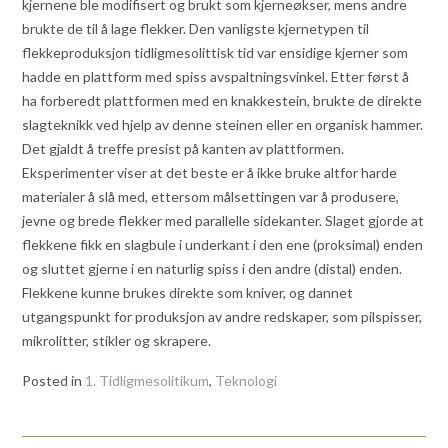
kjernene ble modifisert og brukt som kjerneøkser, mens andre
brukte de til å lage flekker. Den vanligste kjernetypen til
flekkeproduksjon tidligmesolittisk tid var ensidige kjerner som
hadde en plattform med spiss avspaltningsvinkel. Etter først å
ha forberedt plattformen med en knakkestein, brukte de direkte
slagteknikk ved hjelp av denne steinen eller en organisk hammer.
Det gjaldt å treffe presist på kanten av plattformen.
Eksperimenter viser at det beste er å ikke bruke altfor harde
materialer å slå med, ettersom målsettingen var å produsere,
jevne og brede flekker med parallelle sidekanter. Slaget gjorde at
flekkene fikk en slagbule i underkant i den ene (proksimal) enden
og sluttet gjerne i en naturlig spiss i den andre (distal) enden.
Flekkene kunne brukes direkte som kniver, og dannet
utgangspunkt for produksjon av andre redskaper, som pilspisser,
mikrolitter, stikler og skrapere.
Posted in
1. Tidligmesolitikum
,
Teknologi