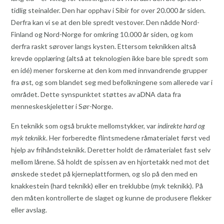
tidlig steinalder. Den har opphav i Sibir for over 20.000 år siden.
Derfra kan vi se at den ble spredt vestover. Den nådde Nord-
Finland og Nord-Norge for omkring 10.000 år siden, og kom
derfra raskt sørover langs kysten. Ettersom teknikken altså
krevde opplæring (altså at teknologien ikke bare ble spredt som
en idé) mener forskerne at den kom med innvandrende grupper
fra øst, og som blandet seg med befolkningene som allerede var i
området. Dette synspunktet støttes av aDNA data fra
menneskeskjeletter i Sør-Norge.
En teknikk som også brukte mellomstykker, var
indirekte hard og
myk teknikk
. Her forberedte flintsmedene råmaterialet først ved
hjelp av frihåndsteknikk. Deretter holdt de råmaterialet fast selv
mellom lårene. Så holdt de spissen av en hjortetakk ned mot det
ønskede stedet på kjerneplattformen, og slo på den med en
knakkestein (hard teknikk) eller en treklubbe (myk teknikk). På
den måten kontrollerte de slaget og kunne de produsere flekker
eller avslag.