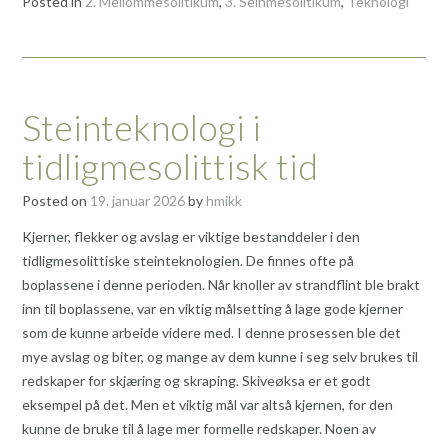
Posted in
2. Mellommesolitikum
,
3. Seinmesolitikum
,
Teknologi
Steinteknologi i
tidligmesolittisk tid
Posted on
19. januar 2026
by
hmikk
Kjerner, flekker og avslag er viktige bestanddeler i den
tidligmesolittiske steinteknologien. De finnes ofte på
boplassene i denne perioden. Når knoller av strandflint ble brakt
inn til boplassene, var en viktig målsetting å lage gode kjerner
som de kunne arbeide videre med. I denne prosessen ble det
mye avslag og biter, og mange av dem kunne i seg selv brukes til
redskaper for skjæring og skraping. Skiveøksa er et godt
eksempel på det. Men et viktig mål var altså kjernen, for den
kunne de bruke til å lage mer formelle redskaper. Noen av