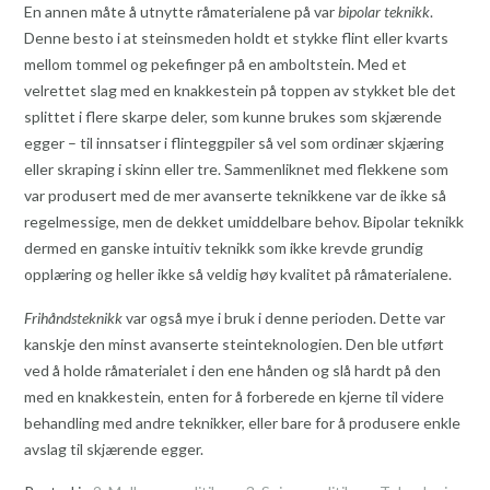
En annen måte å utnytte råmaterialene på var
bipolar teknikk
.
Denne besto i at steinsmeden holdt et stykke flint eller kvarts
mellom tommel og pekefinger på en amboltstein. Med et
velrettet slag med en knakkestein på toppen av stykket ble det
splittet i flere skarpe deler, som kunne brukes som skjærende
egger – til innsatser i flinteggpiler så vel som ordinær skjæring
eller skraping i skinn eller tre. Sammenliknet med flekkene som
var produsert med de mer avanserte teknikkene var de ikke så
regelmessige, men de dekket umiddelbare behov. Bipolar teknikk
dermed en ganske intuitiv teknikk som ikke krevde grundig
opplæring og heller ikke så veldig høy kvalitet på råmaterialene.
Frihåndsteknikk
var også mye i bruk i denne perioden. Dette var
kanskje den minst avanserte steinteknologien. Den ble utført
ved å holde råmaterialet i den ene hånden og slå hardt på den
med en knakkestein, enten for å forberede en kjerne til videre
behandling med andre teknikker, eller bare for å produsere enkle
avslag til skjærende egger.