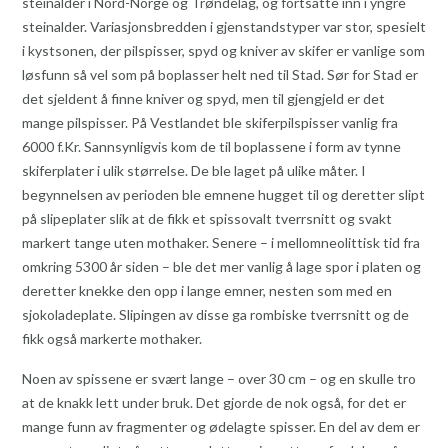
steinalder i Nord-Norge og Trøndelag, og fortsatte inn i yngre
steinalder. Variasjonsbredden i gjenstandstyper var stor, spesielt
i kystsonen, der pilspisser, spyd og kniver av skifer er vanlige som
løsfunn så vel som på boplasser helt ned til Stad. Sør for Stad er
det sjeldent å finne kniver og spyd, men til gjengjeld er det
mange pilspisser. På Vestlandet ble skiferpilspisser vanlig fra
6000 f.Kr. Sannsynligvis kom de til boplassene i form av tynne
skiferplater i ulik størrelse. De ble laget på ulike måter. I
begynnelsen av perioden ble emnene hugget til og deretter slipt
på slipeplater slik at de fikk et spissovalt tverrsnitt og svakt
markert tange uten mothaker. Senere – i mellomneolittisk tid fra
omkring 5300 år siden – ble det mer vanlig å lage spor i platen og
deretter knekke den opp i lange emner, nesten som med en
sjokoladeplate. Slipingen av disse ga rombiske tverrsnitt og de
fikk også markerte mothaker.
Noen av spissene er svært lange – over 30 cm – og en skulle tro
at de knakk lett under bruk. Det gjorde de nok også, for det er
mange funn av fragmenter og ødelagte spisser. En del av dem er