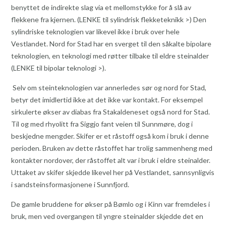
benyttet de indirekte slag via et mellomstykke for å slå av
flekkene fra kjernen. (LENKE til sylindrisk flekketeknikk >) Den
sylindriske teknologien var likevel ikke i bruk over hele
Vestlandet. Nord for Stad har en sverget til den såkalte bipolare
teknologien, en teknologi med røtter tilbake til eldre steinalder
(LENKE til bipolar teknologi >).
Selv om steinteknologien var annerledes sør og nord for Stad,
betyr det imidlertid ikke at det ikke var kontakt. For eksempel
sirkulerte økser av diabas fra Stakaldeneset også nord for Stad.
Til og med rhyolitt fra Siggjo fant veien til Sunnmøre, dog i
beskjedne mengder. Skifer er et råstoff også kom i bruk i denne
perioden. Bruken av dette råstoffet har trolig sammenheng med
kontakter nordover, der råstoffet alt var i bruk i eldre steinalder.
Uttaket av skifer skjedde likevel her på Vestlandet, sannsynligvis
i sandsteinsformasjonene i Sunnfjord.
De gamle bruddene for økser på Bømlo og i Kinn var fremdeles i
bruk, men ved overgangen til yngre steinalder skjedde det en