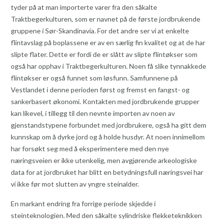
tyder på at man importerte varer fra den såkalte
Traktbegerkulturen, som er navnet på de første jordbrukende
gruppene i Sør-Skandinavia. For det andre ser vi at enkelte
flintavslag på boplassene er av en særlig fin kvalitet og at de har
slipte flater. Dette er fordi de er slått av slipte flintøkser som
også har opphav i Traktbegerkulturen. Noen få slike tynnakkede
flintøkser er også funnet som løsfunn. Samfunnene på
Vestlandet i denne perioden først og fremst en fangst- og
sankerbasert økonomi. Kontakten med jordbrukende grupper
kan likevel, i tillegg til den nevnte importen av noen av
gjenstandstypene forbundet med jordbrukere, også ha gitt dem
kunnskap om å dyrke jord og å holde husdyr. At noen innimellom
har forsøkt seg med å eksperimentere med den nye
næringsveien er ikke utenkelig, men avgjørende arkeologiske
data for at jordbruket har blitt en betydningsfull næringsvei har
vi ikke før mot slutten av yngre steinalder.
En markant endring fra forrige periode skjedde i
steinteknologien. Med den såkalte sylindriske flekketeknikken