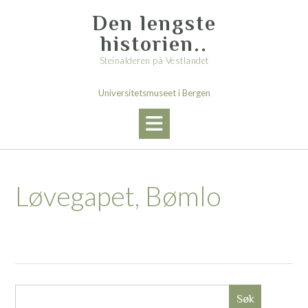
Skip
Den lengste
to
content
historien..
Steinalderen på Vestlandet
Universitetsmuseet i Bergen
Løvegapet, Bømlo
Søk